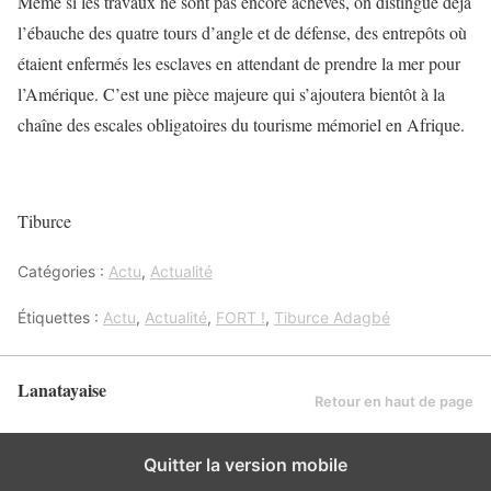
Même si les travaux ne sont pas encore achevés, on distingue déjà
l’ébauche des quatre tours d’angle et de défense, des entrepôts où
étaient enfermés les esclaves en attendant de prendre la mer pour
l’Amérique. C’est une pièce majeure qui s’ajoutera bientôt à la
chaîne des escales obligatoires du tourisme mémoriel en Afrique.
Tiburce
Catégories :
Actu
,
Actualité
Étiquettes :
Actu
,
Actualité
,
FORT !
,
Tiburce Adagbé
Lanatayaise
Retour en haut de page
Quitter la version mobile