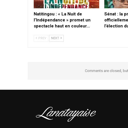
​Natitingou : « La Nuit de
Sénat : la 
l’Indépendance » promet un
officielleme
spectacle haut en couleur…
l’élection 
PREV
NEXT
Comments are closed, bu