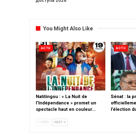
доступа 2026
You Might Also Like
ACTU
ACTU
​Natitingou : « La Nuit de
Sénat : la 
l’Indépendance » promet un
officielleme
spectacle haut en couleur…
l’élection 
PREV
NEXT