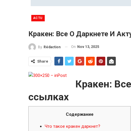
ACTU
Кракен: Все О Даркнете И Ак
On
Nov 13, 2025
By
Rédaction
Share
Кракен: Вс
ссылках
Содержание
Что такое кракен даркнет?