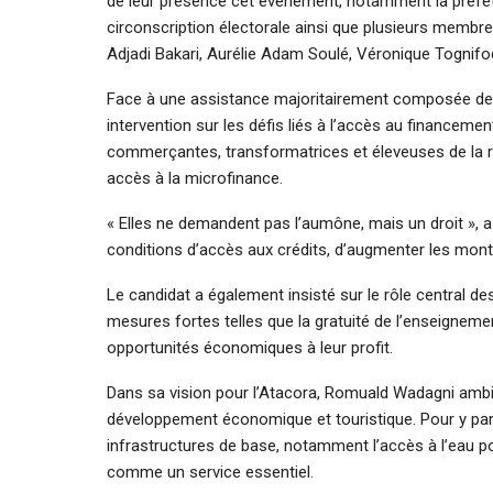
de leur présence cet événement, notamment la préfèt
circonscription électorale ainsi que plusieurs memb
Adjadi Bakari, Aurélie Adam Soulé, Véronique Tognif
Face à une assistance majoritairement composée de
intervention sur les défis liés à l’accès au finance
commerçantes, transformatrices et éleveuses de la rég
accès à la microfinance.
« Elles ne demandent pas l’aumône, mais un droit », a-
conditions d’accès aux crédits, d’augmenter les mon
Le candidat a également insisté sur le rôle central d
mesures fortes telles que la gratuité de l’enseigneme
opportunités économiques à leur profit.
Dans sa vision pour l’Atacora, Romuald Wadagni ambit
développement économique et touristique. Pour y parve
infrastructures de base, notamment l’accès à l’eau pota
comme un service essentiel.