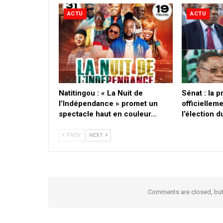
ACTU
ACTU
​Natitingou : « La Nuit de
Sénat : la 
l’Indépendance » promet un
officielleme
spectacle haut en couleur…
l’élection 
PREV
NEXT
Comments are closed, bu