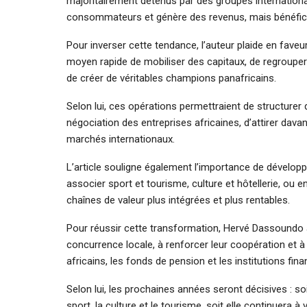
majoritairement détenus par des groupes internationaux
consommateurs et génère des revenus, mais bénéfici
Pour inverser cette tendance, l’auteur plaide en fav
moyen rapide de mobiliser des capitaux, de regrouper
de créer de véritables champions panafricains.
Selon lui, ces opérations permettraient de structurer
négociation des entreprises africaines, d’attirer dav
marchés internationaux.
L’article souligne également l’importance de développ
associer sport et tourisme, culture et hôtellerie, ou
chaînes de valeur plus intégrées et plus rentables.
Pour réussir cette transformation, Hervé Dassoundo a
concurrence locale, à renforcer leur coopération et à b
africains, les fonds de pension et les institutions fi
Selon lui, les prochaines années seront décisives : so
sport, la culture et le tourisme, soit elle continuera à