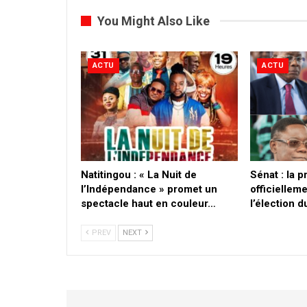
You Might Also Like
ACTU
ACTU
​Natitingou : « La Nuit de
Sénat : la 
l’Indépendance » promet un
officielleme
spectacle haut en couleur…
l’élection 
PREV
NEXT