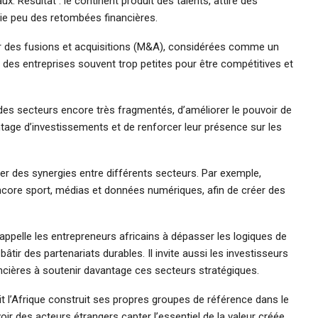
. Résultat : le continent produit des talents, attire des
e peu des retombées financières.
eur des fusions et acquisitions (M&A), considérées comme un
 des entreprises souvent trop petites pour être compétitives et
 des secteurs encore très fragmentés, d’améliorer le pouvoir de
antage d’investissements et de renforcer leur présence sur les
er des synergies entre différents secteurs. Par exemple,
 encore sport, médias et données numériques, afin de créer des
ppelle les entrepreneurs africains à dépasser les logiques de
âtir des partenariats durables. Il invite aussi les investisseurs
nancières à soutenir davantage ces secteurs stratégiques.
it l’Afrique construit ses propres groupes de référence dans le
 voir des acteurs étrangers capter l’essentiel de la valeur créée