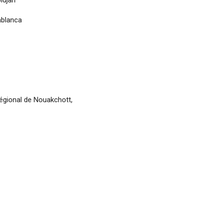
idjan
ablanca
égional de Nouakchott,