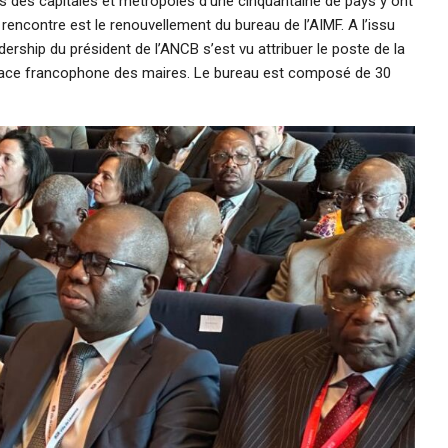
ts des capitales et métropoles d’une cinquantaine de pays y ont
 rencontre est le renouvellement du bureau de l’AIMF. A l’issu
dership du président de l’ANCB s’est vu attribuer le poste de la
space francophone des maires. Le bureau est composé de 30