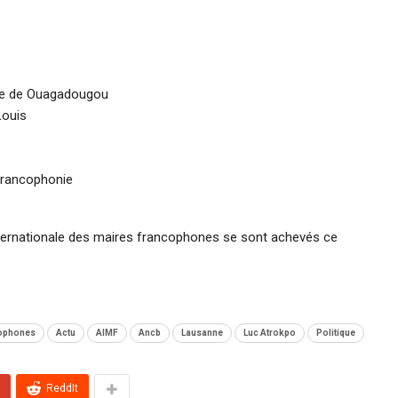
ale de Ouagadougou
Louis
Francophonie
nternationale des maires francophones se sont achevés ce
cophones
Actu
AIMF
Ancb
Lausanne
Luc Atrokpo
Politique
ReddIt