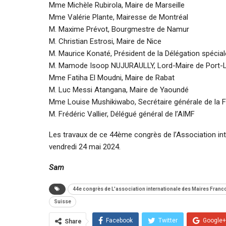
Mme Michèle Rubirola, Maire de Marseille
Mme Valérie Plante, Mairesse de Montréal
M. Maxime Prévot, Bourgmestre de Namur
M. Christian Estrosi, Maire de Nice
M. Maurice Konaté, Président de la Délégation spéci
M. Mamode Isoop NUJURAULLY, Lord-Maire de Port-
Mme Fatiha El Moudni, Maire de Rabat
M. Luc Messi Atangana, Maire de Yaoundé
Mme Louise Mushikiwabo, Secrétaire générale de la 
M. Frédéric Vallier, Délégué général de l’AIMF
Les travaux de ce 44ème congrès de l’Association i
vendredi 24 mai 2024.
Sam
44e congrès de L'association internationale des Maires Fran
Suisse
Facebook
Twitter
Google+
Share