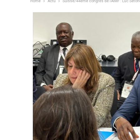
Home
Actu
Suisse/44ème congrès de l’AIMF : Luc Sètond