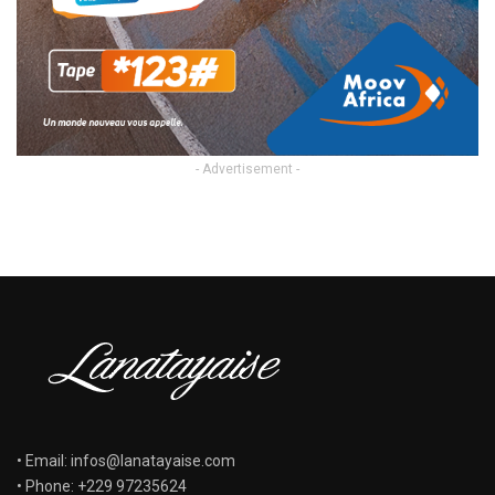
- Advertisement -
• Email: infos@lanatayaise.com
• Phone: +229 97235624