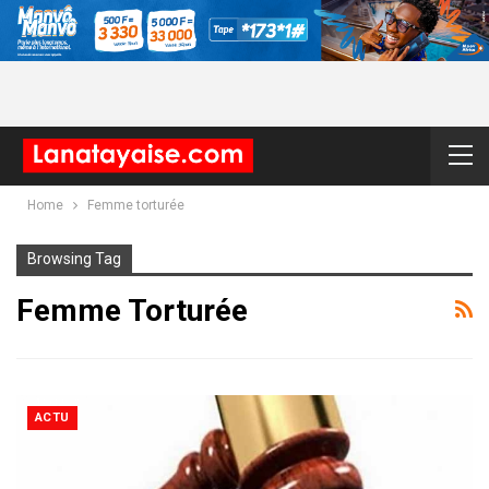
Home
Femme torturée
Browsing Tag
Femme Torturée
ACTU