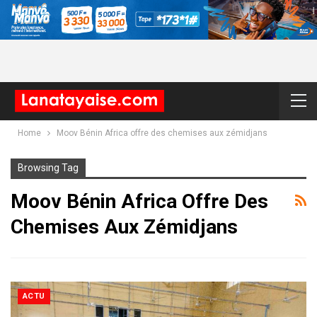
Home
Moov Bénin Africa offre des chemises aux zémidjans
Browsing Tag
Moov Bénin Africa Offre Des
Chemises Aux Zémidjans
ACTU