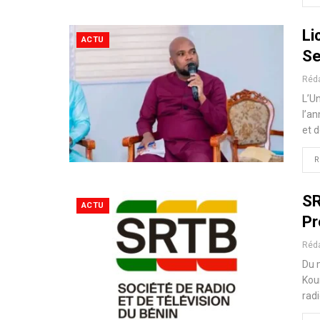
Li
ACTU
Se
Réd
L’U
l’a
et 
R
SR
ACTU
Pr
Réd
Du 
Kou
radi