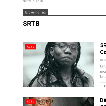
Home
SRTB
Browsing Tag
SRTB
SR
ACTU
Co
Réd
La S
nou
lund
R
Dé
ACTU