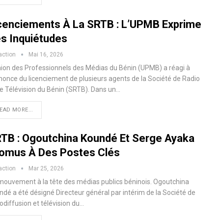
cenciements À La SRTB : L’UPMB Exprime
s Inquiétudes
action
Mai 16, 2026
nion des Professionnels des Médias du Bénin (UPMB) a réagi à
nnonce du licenciement de plusieurs agents de la Société de Radio
de Télévision du Bénin (SRTB). Dans un…
EAD MORE...
TB : Ogoutchina Koundé Et Serge Ayaka
omus À Des Postes Clés
action
Mar 25, 2026
mouvement à la tête des médias publics béninois. Ogoutchina
ndé a été désigné Directeur général par intérim de la Société de
odiffusion et télévision du…