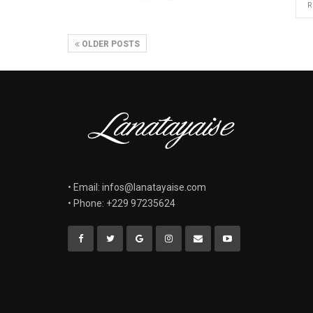
R
OLDER POSTS
• Email: infos@lanatayaise.com
• Phone: +229 97235624