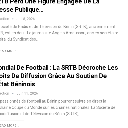
TB Perd Une Figure Engagée De La
esse Publique…
action
Juil 8, 2026
Société de Radio et de Télévision du Bénin (SRTB), anciennement
B, est en deuil. Le journaliste Angelo Amoussou, ancien secrétaire
éral du Syndicat des…
EAD MORE...
ndial De Football : La SRTB Décroche Les
oits De Diffusion Grâce Au Soutien De
État Béninois
action
Juin 11, 2026
passionnés de football au Bénin pourront suivre en direct la
chaine Coupe du Monde sur les chaînes nationales. La Société de
iodiffusion et de Télévision du Bénin (SRTB),…
EAD MORE...