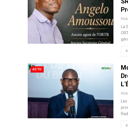
SR
Pr
Réd
La 
ORT
gén
R
Mo
ACTU
Dr
L’
Réd
Les 
pro
Rad
R