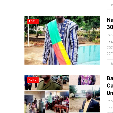
R
Na
ACTU
30
Réd
La 
202
com
R
Ba
ACTU
Ca
Un
Réd
Le 