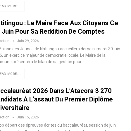
EAD MORE...
titingou : Le Maire Face Aux Citoyens Ce
 Juin Pour Sa Reddition De Comptes
action
Juin 29, 2026
Maison des Jeunes de Natitingou accueillera demain, mardi 30 juin
6, un exercice majeur de démocratie locale. Le Maire de la
mune présentera le bilan de sa gestion pour…
EAD MORE...
ccalauréat 2026 Dans L’Atacora 3 270
ndidats À L’assaut Du Premier Diplôme
iversitaire
action
Juin 15, 2026
top départ des épreuves écrites du baccalauréat, session de juin