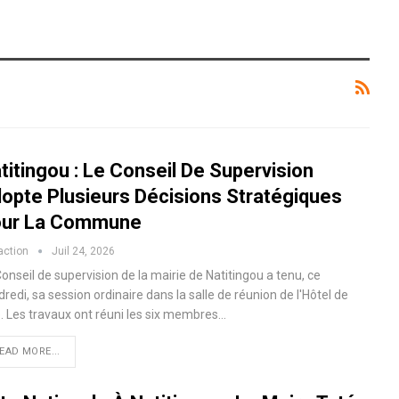
titingou : Le Conseil De Supervision
opte Plusieurs Décisions Stratégiques
ur La Commune
action
Juil 24, 2026
onseil de supervision de la mairie de Natitingou a tenu, ce
redi, sa session ordinaire dans la salle de réunion de l'Hôtel de
e. Les travaux ont réuni les six membres…
EAD MORE...