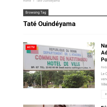
Home
Taté Ouindéyama
Browsing Tag
Taté Ouindéyama
Na
ACTU
Ad
Po
Réd
Le C
vend
Vill
R