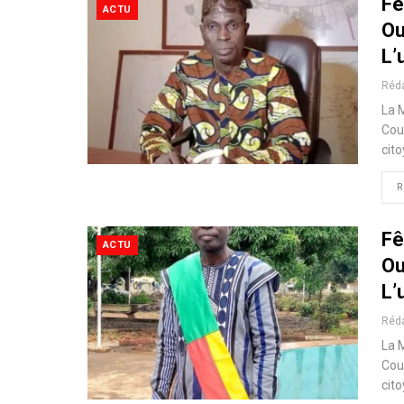
Fê
ACTU
Ou
L’
Réd
La M
Cou
cito
R
Fê
ACTU
Ou
L’
Réd
La M
Cou
cito