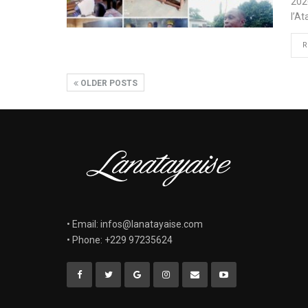
202
l’At
R
OLDER POSTS
• Email: infos@lanatayaise.com
• Phone: +229 97235624