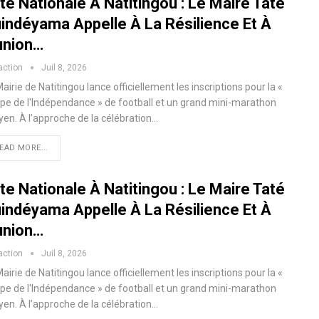
te Nationale À Natitingou : Le Maire Taté
indéyama Appelle À La Résilience Et À
union…
action
Juil 8, 2026
airie de Natitingou lance officiellement les inscriptions pour la «
pe de l'Indépendance » de football et un grand mini-marathon
yen. À l’approche de la célébration…
EAD MORE...
te Nationale À Natitingou : Le Maire Taté
indéyama Appelle À La Résilience Et À
union…
action
Juil 8, 2026
airie de Natitingou lance officiellement les inscriptions pour la «
pe de l'Indépendance » de football et un grand mini-marathon
yen. À l’approche de la célébration…