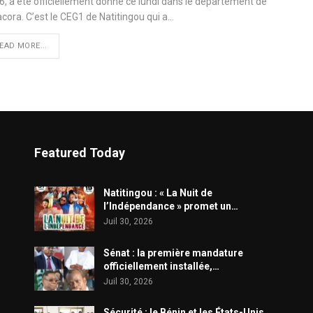
6, a été officiellement donné ce lundi dans le département de
acora. C’est le CEG1 de Natitingou qui a…
EAD MORE...
Featured Today
​Natitingou : « La Nuit de
l’Indépendance » promet un…
Juil 30, 2026
Sénat : la première mandature
officiellement installée,…
Juil 30, 2026
Sécurité : le Bénin et les États-Unis