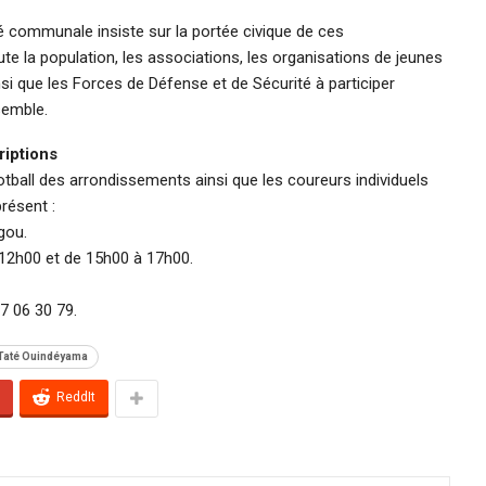
té communale insiste sur la portée civique de ces
e la population, les associations, les organisations de jeunes
si que les Forces de Défense et de Sécurité à participer
semble.
riptions
otball des arrondissements ainsi que les coureurs individuels
résent :
gou.
 12h00 et de 15h00 à 17h00.
7 06 30 79.
Taté Ouindéyama
ReddIt