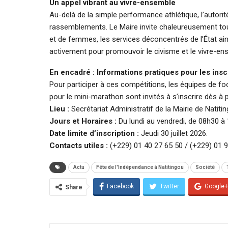
Un appel vibrant au vivre-ensemble
Au-delà de la simple performance athlétique, l’autori
rassemblements. Le Maire invite chaleureusement tout
et de femmes, les services déconcentrés de l’État ain
activement pour promouvoir le civisme et le vivre-en
En encadré : Informations pratiques pour les insc
Pour participer à ces compétitions, les équipes de fo
pour le mini-marathon sont invités à s’inscrire dès à p
Lieu :
Secrétariat Administratif de la Mairie de Natitin
Jours et Horaires :
Du lundi au vendredi, de 08h30 à
Date limite d’inscription :
Jeudi 30 juillet 2026.
Contacts utiles :
(+229) 01 40 27 65 50 / (+229) 01 9
Actu
Fête de l'Indépendance à Natitingou
Société
Facebook
Twitter
Google+
Share