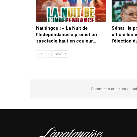
​Natitingou : « La Nuit de
Sénat : la 
l’Indépendance » promet un
officielleme
spectacle haut en couleur…
l’élection 
PREV
NEXT
Comments are closed, bu