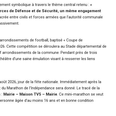
tement symbolique à travers le thème central retenu :
«
 Forces de Défense et de Sécurité, un même engagement
acrée entre civils et forces armées que l’autorité communale
assivement.
-arrondissements de football, baptisé « Coupe de
et 2026. Cette compétition se déroulera au Stade départemental de
euf arrondissements de la commune. Pendant près de trois
théâtre d’une saine émulation visant à resserrer les liens
 août 2026, jour de la fête nationale. Immédiatement après la
t du Marathon de l’Indépendance sera donné. Le tracé de la
s :
Mairie – Maison TV5 – Mairie
. Ce mini-marathon se veut
e personne âgée d’au moins 16 ans et en bonne condition