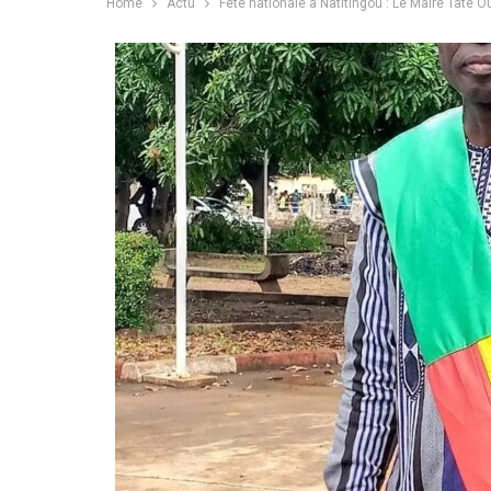
Home
Actu
Fête nationale à Natitingou : Le Maire Taté O