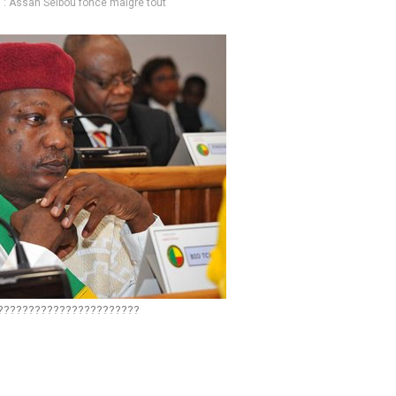
on : Assan Seibou fonce malgré tout
???????????????????????