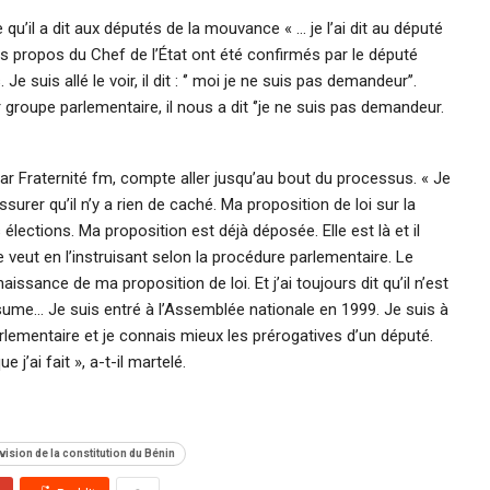
 qu’il a dit aux députés de la mouvance « … je l’ai dit au député
s propos du Chef de l’État ont été confirmés par le député
 Je suis allé le voir, il dit : ‘’ moi je ne suis pas demandeur’’.
r groupe parlementaire, il nous a dit ‘’je ne suis pas demandeur.
ar Fraternité fm, compte aller jusqu’au bout du processus. « Je
ssurer qu’il n’y a rien de caché. Ma proposition de loi sur la
 élections. Ma proposition est déjà déposée. Elle est là et il
e veut en l’instruisant selon la procédure parlementaire. Le
aissance de ma proposition de loi. Et j’ai toujours dit qu’il n’est
assume… Je suis entré à l’Assemblée nationale en 1999. Je suis à
rlementaire et je connais mieux les prérogatives d’un député.
e j’ai fait », a-t-il martelé.
vision de la constitution du Bénin