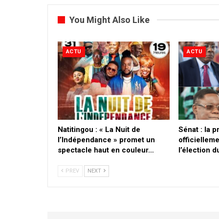
You Might Also Like
ACTU
ACTU
​Natitingou : « La Nuit de
Sénat : la 
l’Indépendance » promet un
officielleme
spectacle haut en couleur…
l’élection 
PREV
NEXT