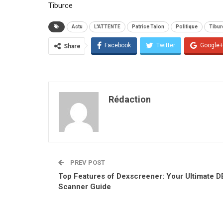
Tiburce
Actu
L'ATTENTE
Patrice Talon
Politique
Tibur
Facebook
Twitter
Google+
Share
Rédaction
PREV POST
Top Features of Dexscreener: Your Ultimate D
Scanner Guide