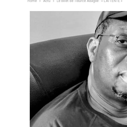
Home
Actu
Le billet de Tiburce Adagbè : « L’ATTENTE »